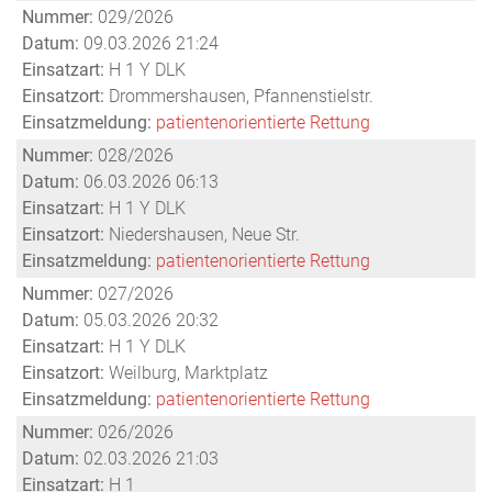
Nummer:
029/2026
Datum:
09.03.2026 21:24
Einsatzart:
H 1 Y DLK
Einsatzort:
Drommershausen, Pfannenstielstr.
Einsatzmeldung:
patientenorientierte Rettung
Nummer:
028/2026
Datum:
06.03.2026 06:13
Einsatzart:
H 1 Y DLK
Einsatzort:
Niedershausen, Neue Str.
Einsatzmeldung:
patientenorientierte Rettung
Nummer:
027/2026
Datum:
05.03.2026 20:32
Einsatzart:
H 1 Y DLK
Einsatzort:
Weilburg, Marktplatz
Einsatzmeldung:
patientenorientierte Rettung
Nummer:
026/2026
Datum:
02.03.2026 21:03
Einsatzart:
H 1