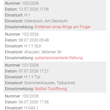
Nummer:
103/2026
Datum:
12.07.2026 11:06
Einsatzart:
H 1
Einsatzort:
Odersbach, Am Steinbühl
Einsatzmeldung:
Entfernen eines Rings am Finger
Nummer:
102/2026
Datum:
08.07.2026 05:48
Einsatzart:
H 1 Y DLK
Einsatzort:
Ahausen, Selterser Str.
Einsatzmeldung:
patientenorientierte Rettung
Nummer:
101/2026
Datum:
07.07.2026 17:21
Einsatzart:
H 1 Y Tür
Einsatzort:
Drommershausen, Talbachstr.
Einsatzmeldung:
Notfall-Türöffnung
Nummer:
100/2026
Datum:
06.07.2026 17:06
Einsatzart:
H GAS 1