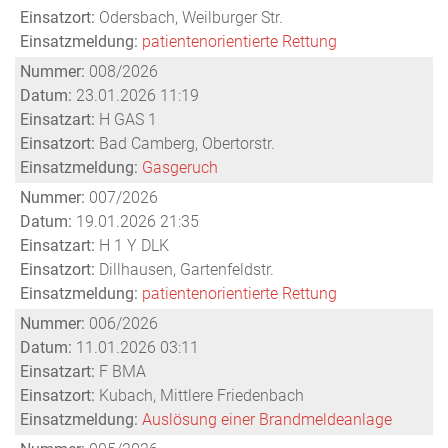
Einsatzort:
Odersbach, Weilburger Str.
Einsatzmeldung:
patientenorientierte Rettung
Nummer:
008/2026
Datum:
23.01.2026 11:19
Einsatzart:
H GAS 1
Einsatzort:
Bad Camberg, Obertorstr.
Einsatzmeldung:
Gasgeruch
Nummer:
007/2026
Datum:
19.01.2026 21:35
Einsatzart:
H 1 Y DLK
Einsatzort:
Dillhausen, Gartenfeldstr.
Einsatzmeldung:
patientenorientierte Rettung
Nummer:
006/2026
Datum:
11.01.2026 03:11
Einsatzart:
F BMA
Einsatzort:
Kubach, Mittlere Friedenbach
Einsatzmeldung:
Auslösung einer Brandmeldeanlage