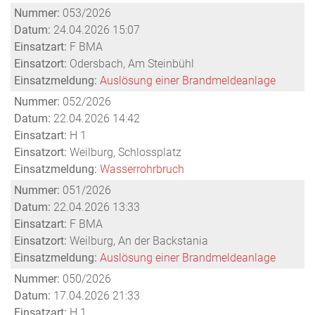
Nummer:
053/2026
Datum:
24.04.2026 15:07
Einsatzart:
F BMA
Einsatzort:
Odersbach, Am Steinbühl
Einsatzmeldung:
Auslösung einer Brandmeldeanlage
Nummer:
052/2026
Datum:
22.04.2026 14:42
Einsatzart:
H 1
Einsatzort:
Weilburg, Schlossplatz
Einsatzmeldung:
Wasserrohrbruch
Nummer:
051/2026
Datum:
22.04.2026 13:33
Einsatzart:
F BMA
Einsatzort:
Weilburg, An der Backstania
Einsatzmeldung:
Auslösung einer Brandmeldeanlage
Nummer:
050/2026
Datum:
17.04.2026 21:33
Einsatzart:
H 1