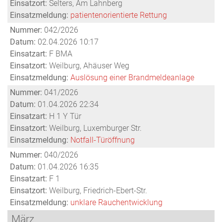
Einsatzort:
Selters, Am Lahnberg
Einsatzmeldung:
patientenorientierte Rettung
Nummer:
042/2026
Datum:
02.04.2026 10:17
Einsatzart:
F BMA
Einsatzort:
Weilburg, Ahäuser Weg
Einsatzmeldung:
Auslösung einer Brandmeldeanlage
Nummer:
041/2026
Datum:
01.04.2026 22:34
Einsatzart:
H 1 Y Tür
Einsatzort:
Weilburg, Luxemburger Str.
Einsatzmeldung:
Notfall-Türöffnung
Nummer:
040/2026
Datum:
01.04.2026 16:35
Einsatzart:
F 1
Einsatzort:
Weilburg, Friedrich-Ebert-Str.
Einsatzmeldung:
unklare Rauchentwicklung
März