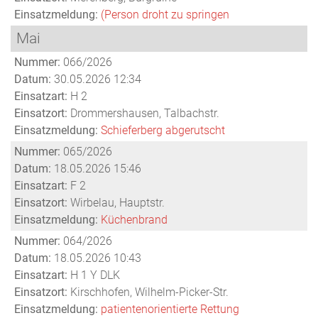
Einsatzmeldung:
(Person droht zu springen
Mai
Nummer:
066/2026
Datum:
30.05.2026 12:34
Einsatzart:
H 2
Einsatzort:
Drommershausen, Talbachstr.
Einsatzmeldung:
Schieferberg abgerutscht
Nummer:
065/2026
Datum:
18.05.2026 15:46
Einsatzart:
F 2
Einsatzort:
Wirbelau, Hauptstr.
Einsatzmeldung:
Küchenbrand
Nummer:
064/2026
Datum:
18.05.2026 10:43
Einsatzart:
H 1 Y DLK
Einsatzort:
Kirschhofen, Wilhelm-Picker-Str.
Einsatzmeldung:
patientenorientierte Rettung