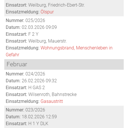
Einsatzort:
Weilburg, Friedrich-Ebert-Str.
Einsatzmeldung:
Ölspur
Nummer:
025/2026
Datum:
02.03.2026 09:09
Einsatzart:
F 2 Y
Einsatzort:
Weilburg, Mauerstr.
Einsatzmeldung:
Wohnungsbrand, Menschenleben in
Gefahr
Februar
Nummer:
024/2026
Datum:
26.02.2026 09:32
Einsatzart:
H GAS 2
Einsatzort:
Wilsenroth, Bahnstrecke
Einsatzmeldung:
Gasaustritt
Nummer:
023/2026
Datum:
18.02.2026 12:59
Einsatzart:
H 1 Y DLK