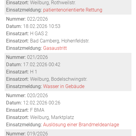
Einsatzort:
Weilburg, Rothweilstr.
Einsatzmeldung:
patientenorientierte Rettung
Nummer:
022/2026
Datum:
18.02.2026 10:53
Einsatzart:
H GAS 2
Einsatzort:
Bad Camberg, Hohenfeldstr.
Einsatzmeldung:
Gasaustritt
Nummer:
021/2026
Datum:
17.02.2026 00:42
Einsatzart:
H 1
Einsatzort:
Weilburg, Bodelschwingstr.
Einsatzmeldung:
Wasser in Gebäude
Nummer:
020/2026
Datum:
12.02.2026 00:26
Einsatzart:
F BMA
Einsatzort:
Weilburg, Marktplatz
Einsatzmeldung:
Auslösung einer Brandmeldeanlage
Nummer:
019/2026