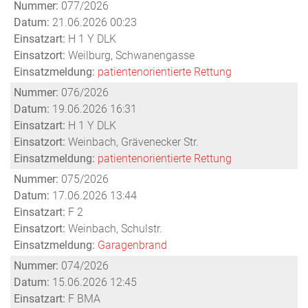
Nummer:
077/2026
Datum:
21.06.2026 00:23
Einsatzart:
H 1 Y DLK
Einsatzort:
Weilburg, Schwanengasse
Einsatzmeldung:
patientenorientierte Rettung
Nummer:
076/2026
Datum:
19.06.2026 16:31
Einsatzart:
H 1 Y DLK
Einsatzort:
Weinbach, Grävenecker Str.
Einsatzmeldung:
patientenorientierte Rettung
Nummer:
075/2026
Datum:
17.06.2026 13:44
Einsatzart:
F 2
Einsatzort:
Weinbach, Schulstr.
Einsatzmeldung:
Garagenbrand
Nummer:
074/2026
Datum:
15.06.2026 12:45
Einsatzart:
F BMA