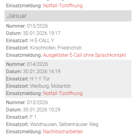
Einsatzmeldung:
Notfall-Türöffnung
Januar
Nummer:
015/2026
Datum:
30.01.2026 19:17
Einsatzart:
H E-CALL Y
Einsatzort:
Kirschhofen, Friedrichstr.
Einsatzmeldung:
Ausgelöster E-Call ohne Sprachkontakt
Nummer:
014/2026
Datum:
30.01.2026 16:19
Einsatzart:
H 1 Y Tür
Einsatzort:
Weilburg, Motartstr.
Einsatzmeldung:
Notfall-Türöffnung
Nummer:
013/2026
Datum:
30.01.2026 10:29
Einsatzart:
F 1
Einsatzort:
Waldhausen, Selbenhäuser Weg
Einsatzmeldung:
Nachlöscharbeiten