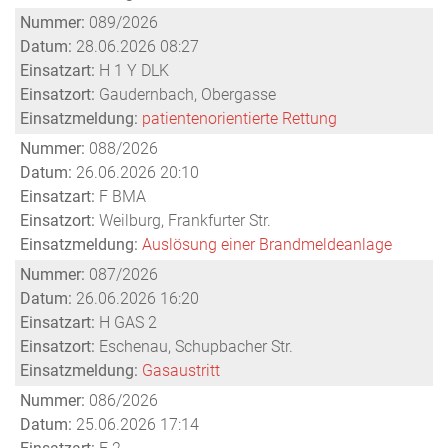
Nummer:
089/2026
Datum:
28.06.2026 08:27
Einsatzart:
H 1 Y DLK
Einsatzort:
Gaudernbach, Obergasse
Einsatzmeldung:
patientenorientierte Rettung
Nummer:
088/2026
Datum:
26.06.2026 20:10
Einsatzart:
F BMA
Einsatzort:
Weilburg, Frankfurter Str.
Einsatzmeldung:
Auslösung einer Brandmeldeanlage
Nummer:
087/2026
Datum:
26.06.2026 16:20
Einsatzart:
H GAS 2
Einsatzort:
Eschenau, Schupbacher Str.
Einsatzmeldung:
Gasaustritt
Nummer:
086/2026
Datum:
25.06.2026 17:14