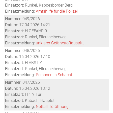
Einsatzort:
Runkel, Kappesborder Berg
Einsatzmeldung:
Amtshilfe für die Polizei
Nummer:
049/2026
Datum:
17.04.2026 14:21
Einsatzart:
H GEFAHR 0
Einsatzort:
Runkel, Ellersheiherweg
Einsatzmeldung:
unklarer Gefahrstoffaustritt
Nummer:
048/2026
Datum:
16.04.2026 17:10
Einsatzart:
H ABST Y
Einsatzort:
Runkel, Ellersheiherweg
Einsatzmeldung:
Personen in Schacht
Nummer:
047/2026
Datum:
16.04.2026 13:12
Einsatzart:
H 1 Y Tür
Einsatzort:
Kubach, Hauptstr.
Einsatzmeldung:
Notfall-Türöffnung