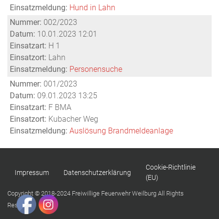
Einsatzmeldung:
Hund in Lahn
Nummer:
002/2023
Datum:
10.01.2023 12:01
Einsatzart:
H 1
Einsatzort:
Lahn
Einsatzmeldung:
Personensuche
Nummer:
001/2023
Datum:
09.01.2023 13:25
Einsatzart:
F BMA
Einsatzort:
Kubacher Weg
Einsatzmeldung:
Auslösung Brandmeldeanlage
Cookie-Richtlinie
Impressum
Datenschutzerklärung
(EU)
Copyright © 2018-2024 Freiwillige Feuerwehr Weilburg All Rights
Reserved.