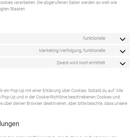
 Cookies verarbeiten. Die abgerufenen Daten werden so weit wie
nigten Staaten
funktionelle
Consent
to
Marketing/Verfolgung, funktionelle
Consent
service
to
wordpress
Zweck wird noch ermittelt
Consent
service
to
facebook
service
sonstiges
r ein Pop-Up mit einer Erklärung über Cookies. Sobald du auf "Alle
sem Pop-Up und in der Cookie-Richtlinie beschriebenen Cookies und
 über deinen Browser deaktivieren, aber bitte beachte, dass unsere
llungen