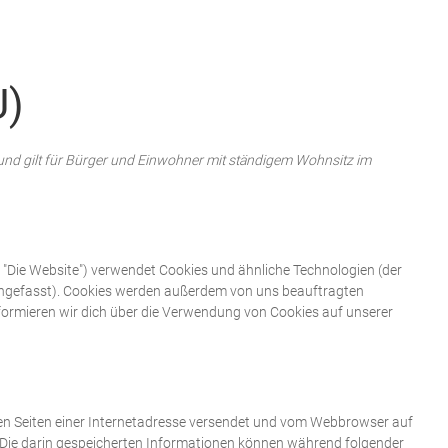
Startseite
Neuigkeiten
Chronik
Abteilungen
Bürger
U)
t und gilt für Bürger und Einwohner mit ständigem Wohnsitz im
 "Die Website") verwendet Cookies und ähnliche Technologien (der
mengefasst). Cookies werden außerdem von uns beauftragten
formieren wir dich über die Verwendung von Cookies auf unserer
 den Seiten einer Internetadresse versendet und vom Webbrowser auf
Die darin gespeicherten Informationen können während folgender