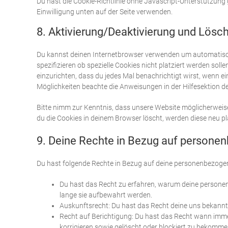
Du hast die Cookie-Richtlinie ohne Javascript-Unterstützu
Einwilligung unten auf der Seite verwenden.
8. Aktivierung/Deaktivierung und Lösc
Du kannst deinen Internetbrowser verwenden um automatisc
spezifizieren ob spezielle Cookies nicht platziert werden soll
einzurichten, dass du jedes Mal benachrichtigt wirst, wenn ein
Möglichkeiten beachte die Anweisungen in der Hilfesektion d
Bitte nimm zur Kenntnis, dass unsere Website möglicherweise n
du die Cookies in deinem Browser löscht, werden diese neu p
9. Deine Rechte in Bezug auf persone
Du hast folgende Rechte in Bezug auf deine personenbezoge
Du hast das Recht zu erfahren, warum deine persone
lange sie aufbewahrt werden.
Auskunftsrecht: Du hast das Recht deine uns bekannt
Recht auf Berichtigung: Du hast das Recht wann imm
korrigieren sowie gelöscht oder blockiert zu bekomme