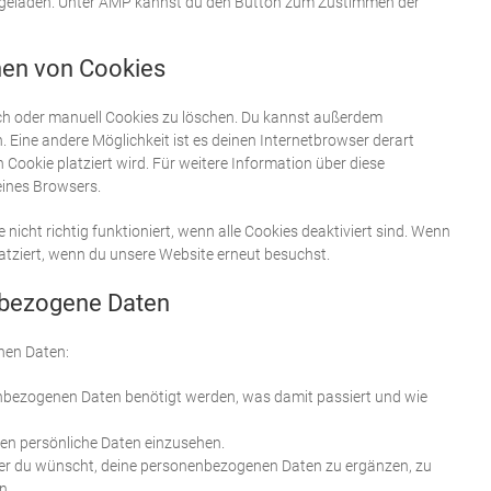
ng geladen. Unter AMP kannst du den Button zum Zustimmen der
hen von Cookies
h oder manuell Cookies zu löschen. Du kannst außerdem
en. Eine andere Möglichkeit ist es deinen Internetbrowser derart
 Cookie platziert wird. Für weitere Information über diese
eines Browsers.
icht richtig funktioniert, wenn alle Cookies deaktiviert sind. Wenn
latziert, wenn du unsere Website erneut besuchst.
nbezogene Daten
nen Daten:
nbezogenen Daten benötigt werden, was damit passiert und wie
en persönliche Daten einzusehen.
er du wünscht, deine personenbezogenen Daten zu ergänzen, zu
n.