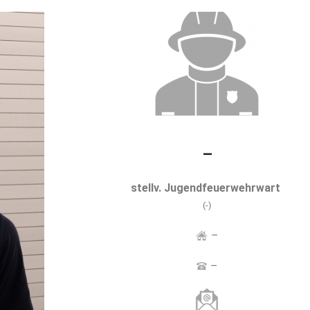
–
stellv. Jugendfeuerwehrwart
(-)
–
–