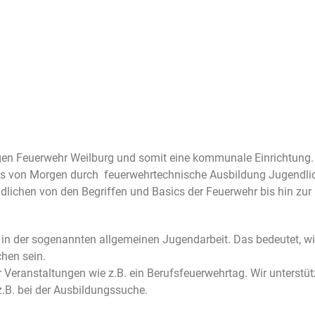
Startseite
Neuigkeiten
Chronik
Abteilungen
Bürger
igen Feuerwehr Weilburg und somit eine kommunale Einrichtung.
zes von Morgen durch feuerwehrtechnische Ausbildung Jugendli
lichen von den Begriffen und Basics der Feuerwehr bis hin zur
h in der sogenannten allgemeinen Jugendarbeit. Das bedeutet, wi
hen sein.
r Veranstaltungen wie z.B. ein Berufsfeuerwehrtag. Wir unterstüt
z.B. bei der Ausbildungssuche.