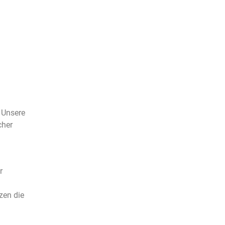
infos
Ausrüstung
Einsätze
Mediathek
Termine
 Unsere
cher
r
zen die