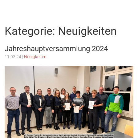
Menu
Freiwillige
Feuerwehr
Kategorie:
Neuigkeiten
Weilburg
Jahreshauptversammlung 2024
11.03.24
|
Neuigkeiten