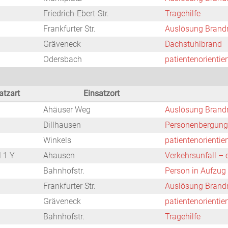
Friedrich-Ebert-Str.
Tragehilfe
Frankfurter Str.
Auslösung Brand
Gräveneck
Dachstuhlbrand
Odersbach
patientenorientie
atzart
Einsatzort
Ahäuser Weg
Auslösung Brand
Dillhausen
Personenbergung
Winkels
patientenorientie
 1 Y
Ahausen
Verkehrsunfall –
Bahnhofstr.
Person in Aufzug
Frankfurter Str.
Auslösung Brand
Gräveneck
patientenorientie
Bahnhofstr.
Tragehilfe