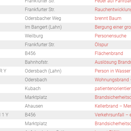
Frankfurter Str.
Feuer auf Fahrbah
Frankfurter Str.
Rauchentwicklung
Odersbacher Weg
brennt Baum
Im Bangert (Lahn)
Bergung einer gr
Weilburg
Personensuche
Frankfurter Str.
Ölspur
B456
Flächenbrand
Bahnhofstr.
Auslösung Brand
R Y
Odersbach (Lahn)
Person in Wasser
Odersbach
Wohnungsbrand –
Kubach
patientenorientie
Marktplatz
Brandsicherheits
Ahausen
Kellerbrand – Me
 1 Y
B456
Verkehrsunfall –
Marktplatz
Brandsicherheits