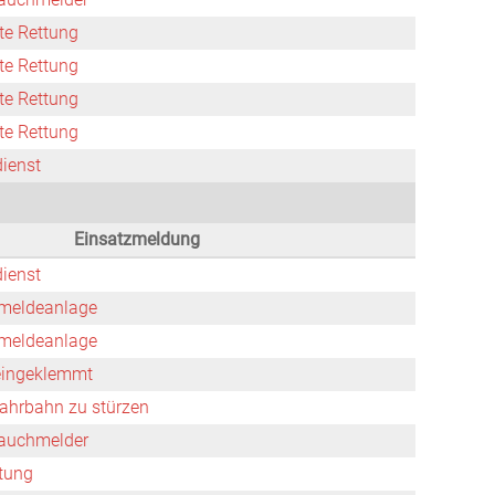
rte Rettung
rte Rettung
rte Rettung
rte Rettung
dienst
Einsatzmeldung
dienst
meldeanlage
meldeanlage
 eingeklemmt
ahrbahn zu stürzen
auchmelder
itung