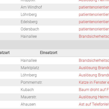
Am Windhof
patientenorientie
Löhnberg
patientenorientie
Edelsberg
patientenorientie
Odersbach
patientenorientie
Hainallee
Brandsicherheits
atzart
Einsatzort
Hainallee
Brandsicherheits
Marktplatz
Auslösung Brand
Löhnberg
Auslösung Brand
Pommernstr.
Katze in Fenster
Kubach
Baum droht auf F
Mauerstr.
Auslösung Heimr
Ahausen
Ast auf Telefonle