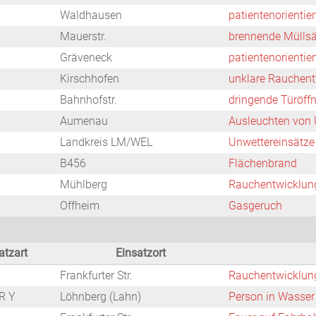
Waldhausen
patientenorientie
Mauerstr.
brennende Mülls
Gräveneck
patientenorientie
Kirschhofen
unklare Rauchent
Bahnhofstr.
dringende Türöff
Aumenau
Ausleuchten von 
Landkreis LM/WEL
Unwettereinsätze
B456
Flächenbrand
Mühlberg
Rauchentwicklung
Offheim
Gasgeruch
atzart
Einsatzort
Frankfurter Str.
Rauchentwicklung
R Y
Löhnberg (Lahn)
Person in Wasser