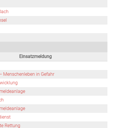
 Dach
nsel
Einsatzmeldung
 Menschenleben in Gefahr
wicklung
meldeanlage
ch
meldeanlage
dienst
rte Rettung