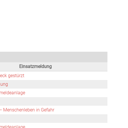
infos
Ausrüstung
Einsätze
Mediathek
Termine
Einsatzmeldung
eck gestürzt
nung
meldeanlage
 Menschenleben in Gefahr
meldeanlage