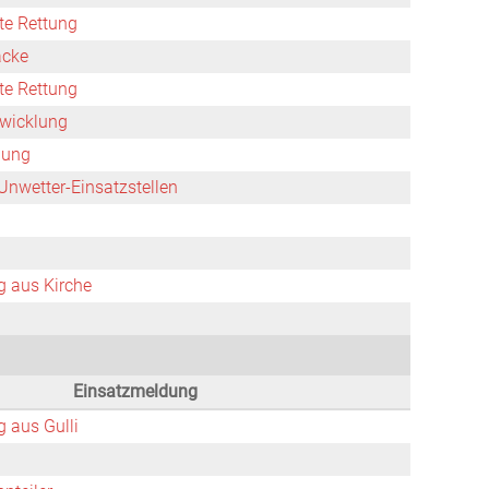
rte Rettung
äcke
rte Rettung
wicklung
nung
Unwetter-Einsatzstellen
 aus Kirche
Einsatzmeldung
 aus Gulli