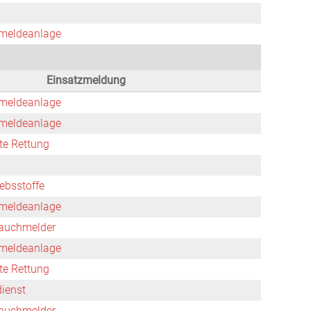
meldeanlage
Einsatzmeldung
meldeanlage
meldeanlage
rte Rettung
ebsstoffe
meldeanlage
auchmelder
meldeanlage
rte Rettung
dienst
auchmelder