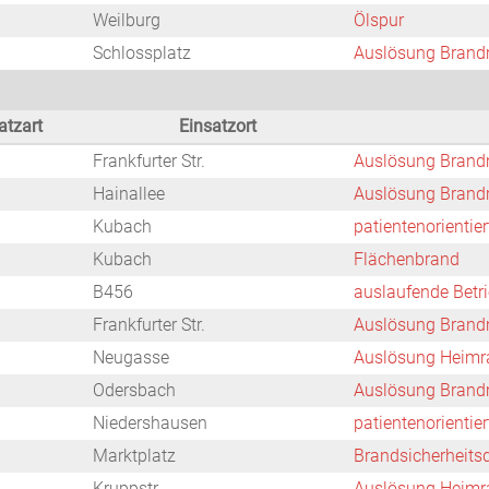
Weilburg
Ölspur
Schlossplatz
Auslösung Brand
atzart
Einsatzort
Frankfurter Str.
Auslösung Brand
Hainallee
Auslösung Brand
Kubach
patientenorientie
Kubach
Flächenbrand
B456
auslaufende Betri
Frankfurter Str.
Auslösung Brand
Neugasse
Auslösung Heimr
Odersbach
Auslösung Brand
Niedershausen
patientenorientie
Marktplatz
Brandsicherheits
Kruppstr.
Auslösung Heimr