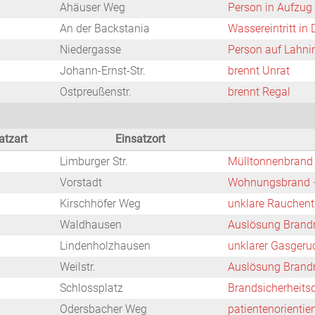
Ahäuser Weg
Person in Aufzug
An der Backstania
Wassereintritt in
Niedergasse
Person auf Lahni
Johann-Ernst-Str.
brennt Unrat
Ostpreußenstr.
brennt Regal
atzart
Einsatzort
Limburger Str.
Mülltonnenbrand
Vorstadt
Wohnungsbrand –
Kirschhöfer Weg
unklare Rauchent
Waldhausen
Auslösung Brand
Lindenholzhausen
unklarer Gasgeru
Weilstr.
Auslösung Brand
Schlossplatz
Brandsicherheits
Odersbacher Weg
patientenorientie