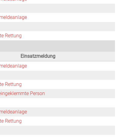
meldeanlage
rte Rettung
Einsatzmeldung
meldeanlage
rte Rettung
 eingeklemmte Person
meldeanlage
rte Rettung