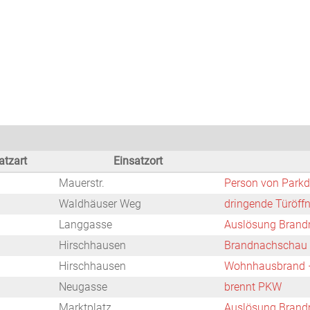
Startseite
Neuigkeiten
Chronik
Abteilungen
Bürger
atzart
Einsatzort
Mauerstr.
Person von Parkd
Waldhäuser Weg
dringende Türöff
Langgasse
Auslösung Brand
Hirschhausen
Brandnachschau
Hirschhausen
Wohnhausbrand –
Neugasse
brennt PKW
Marktplatz
Auslösung Brand