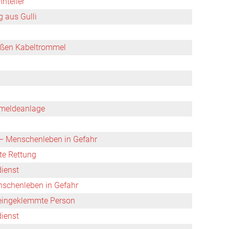
nteiler
 aus Gulli
oßen Kabeltrommel
meldeanlage
 Menschenleben in Gefahr
rte Rettung
dienst
nschenleben in Gefahr
 eingeklemmte Person
dienst