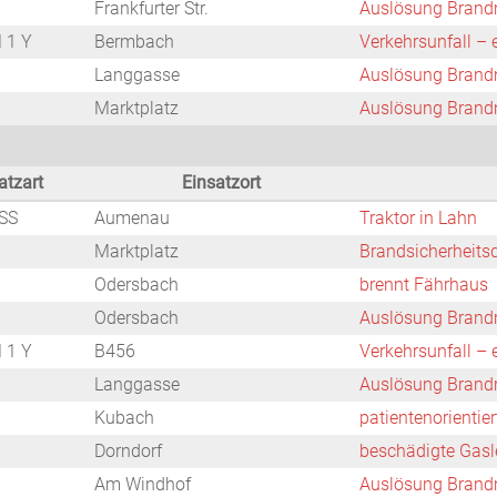
Frankfurter Str.
Auslösung Brand
 1 Y
Bermbach
Verkehrsunfall –
Langgasse
Auslösung Brand
Marktplatz
Auslösung Brand
atzart
Einsatzort
SS
Aumenau
Traktor in Lahn
Marktplatz
Brandsicherheits
Odersbach
brennt Fährhaus
Odersbach
Auslösung Brand
 1 Y
B456
Verkehrsunfall –
Langgasse
Auslösung Brand
Kubach
patientenorientie
Dorndorf
beschädigte Gasl
Am Windhof
Auslösung Brand