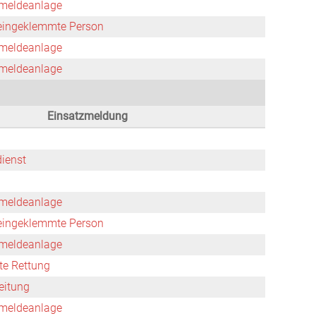
meldeanlage
 eingeklemmte Person
meldeanlage
meldeanlage
Einsatzmeldung
dienst
meldeanlage
 eingeklemmte Person
meldeanlage
rte Rettung
eitung
meldeanlage