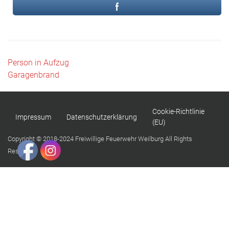
Beitragsnavigation
Person in Aufzug
Garagenbrand
Cookie-Richtlinie
Impressum
Datenschutzerklärung
(EU)
Copyright © 2018-2024 Freiwillige Feuerwehr Weilburg All Rights
Reserved.