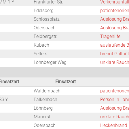
MM 1 Y
Frankfurter Str.
Verkehrsunfal
Edelsberg
patientenorien
Schlossplatz
Auslösung Br
Odersbach
Auslösung Br
Feldbergstr.
Tragehilfe
Kubach
auslaufende B
Selters
brennt Grillhüt
Löhnberger Weg
unklare Rauc
Einsatzart
Einsatzort
Waldernbach
patientenorien
SS Y
Falkenbach
Person in Lah
Löhnberg
Auslösung Br
Mauerstr.
unklare Rauc
Odersbach
Heckenbrand