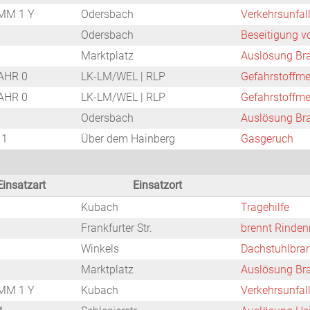
MM 1 Y
Odersbach
Verkehrsunfal
Odersbach
Beseitigung v
Marktplatz
Auslösung Br
AHR 0
LK-LM/WEL | RLP
Gefahrstoffm
AHR 0
LK-LM/WEL | RLP
Gefahrstoffm
Odersbach
Auslösung Br
 1
Über dem Hainberg
Gasgeruch
Einsatzart
Einsatzort
Kubach
Tragehilfe
Frankfurter Str.
brennt Rinde
Winkels
Dachstuhlbra
Marktplatz
Auslösung Br
MM 1 Y
Kubach
Verkehrsunfal