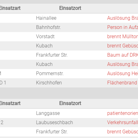
Einsatzart
Einsatzort
Hainallee
Auslösung Br
Bahnhofstr.
Person in Auf
Vorstadt
brennt Müllto
Kubach
brennt Gebüs
Frankfurter Str.
Baum auf DRK
Kubach
Auslösung Br
M
Pommernstr.
Auslösung He
D 1
Kirschhofen
Flächenbrand
Einsatzart
Einsatzort
Langgasse
patientenorien
 2
Laubuseschbach
Verkehrsunfal
Frankfurter Str.
brennt Gebüs