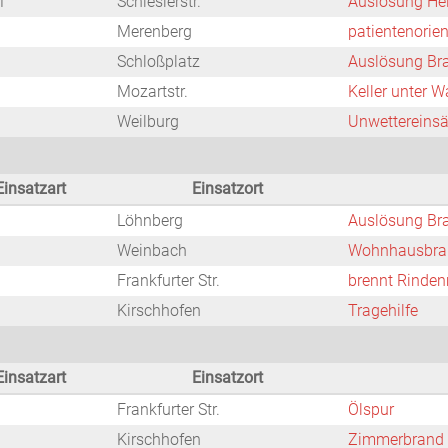
M
Schlesierstr.
Auslösung He
Merenberg
patientenorien
Schloßplatz
Auslösung Br
Mozartstr.
Keller unter W
Weilburg
Unwettereinsä
Einsatzart
Einsatzort
Löhnberg
Auslösung Br
Weinbach
Wohnhausbra
Frankfurter Str.
brennt Rinde
Kirschhofen
Tragehilfe
Einsatzart
Einsatzort
Frankfurter Str.
Ölspur
Kirschhofen
Zimmerbrand