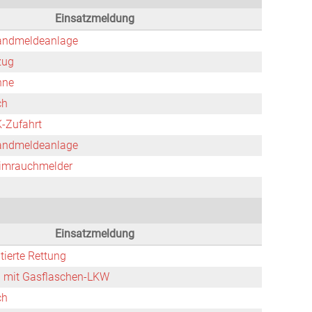
Einsatzmeldung
andmeldeanlage
zug
nne
ch
-Zufahrt
andmeldeanlage
imrauchmelder
Einsatzmeldung
tierte Rettung
l mit Gasflaschen-LKW
ch