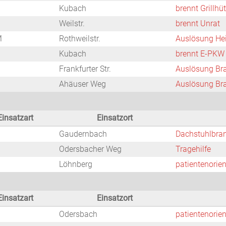
Kubach
brennt Grillhüt
Weilstr.
brennt Unrat
M
Rothweilstr.
Auslösung He
Kubach
brennt E-PKW
Frankfurter Str.
Auslösung Br
Ahäuser Weg
Auslösung Br
Einsatzart
Einsatzort
Gaudernbach
Dachstuhlbran
Odersbacher Weg
Tragehilfe
Löhnberg
patientenorien
Einsatzart
Einsatzort
Odersbach
patientenorien