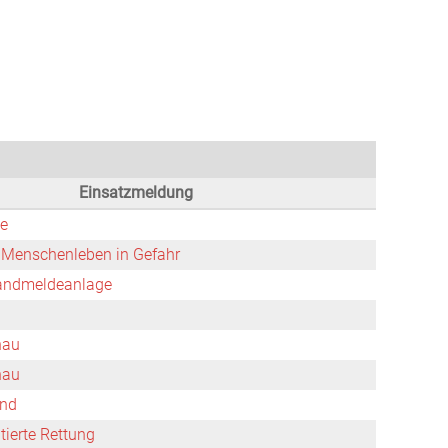
infos
Ausrüstung
Einsätze
Mediathek
Termine
Einsatzmeldung
e
 Menschenleben in Gefahr
andmeldeanlage
hau
hau
nd
tierte Rettung