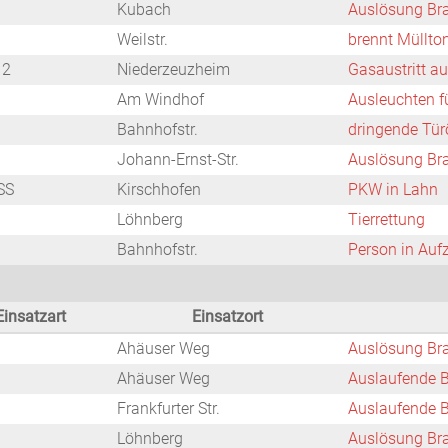
Kubach
Auslösung Br
Weilstr.
brennt Müllto
 2
Niederzeuzheim
Gasaustritt a
Am Windhof
Ausleuchten f
Bahnhofstr.
dringende Tür
Johann-Ernst-Str.
Auslösung Br
SS
Kirschhofen
PKW in Lahn
Löhnberg
Tierrettung
Bahnhofstr.
Person in Auf
Einsatzart
Einsatzort
Ahäuser Weg
Auslösung Br
Ahäuser Weg
Auslaufende B
Frankfurter Str.
Auslaufende B
Löhnberg
Auslösung Br