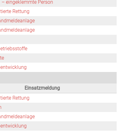
l – eingeklemmte Person
tierte Rettung
andmeldeanlage
andmeldeanlage
etriebsstoffe
te
hentwicklung
Einsatzmeldung
tierte Rettung
n
andmeldeanlage
hentwicklung