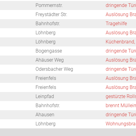
Pommernstr.
dringende Tür
Freystädter Str.
Auslösung Br
Bahnhofstr.
Tragehilfe
Löhnberg
Auslösung Br
Löhnberg
Küchenbrand,
Bogengasse
dringende Tür
Ahäuser Weg
Auslösung Br
Odersbacher Weg
dringende Tür
Freienfels
Auslösung Br
Freienfels
Auslösung Br
Leinpfad
gestürzte Roll
Bahnhofstr.
brennt Müllei
Ahausen
dringende Tür
Löhnberg
Wohnungsbran