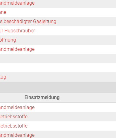
andmeldeanlage
nne
us beschädigter Gasleitung
ür Hubschrauber
öffnung
andmeldeanlage
zug
Einsatzmeldung
andmeldeanlage
etriebsstoffe
etriebsstoffe
andmeldeanlage