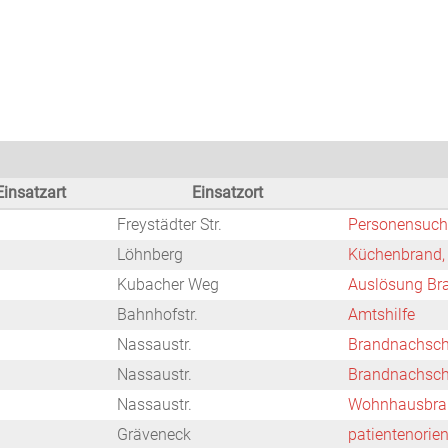
Startseite
Neuigkeiten
Chronik
Abteilungen
Bürger
Einsatzart
Einsatzort
Freystädter Str.
Personensuch
Löhnberg
Küchenbrand,
Kubacher Weg
Auslösung Br
Bahnhofstr.
Amtshilfe
Nassaustr.
Brandnachsc
Nassaustr.
Brandnachsc
Nassaustr.
Wohnhausbra
Gräveneck
patientenorien