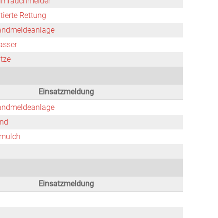
imrauchmelder
tierte Rettung
andmeldeanlage
asser
tze
Einsatzmeldung
andmeldeanlage
nd
nmulch
Einsatzmeldung