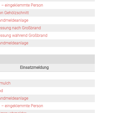
l – eingeklemmte Person
on Gehölzschnitt
andmeldeanlage
essung nach Großbrand
essung während Großbrand
andmeldeanlage
Einsatzmeldung
nmulch
nd
andmeldeanlage
l – eingeklemmte Person