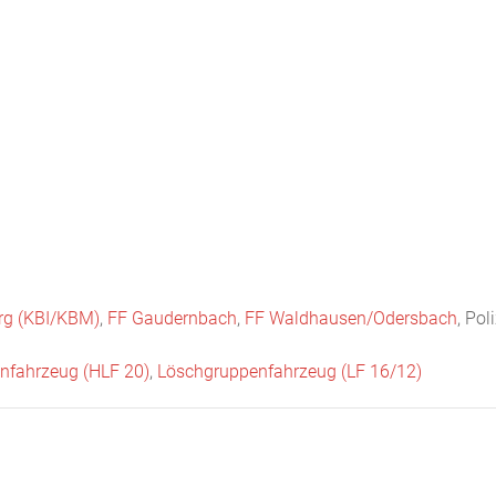
Startseite
Neuigkeiten
Chronik
Abteilungen
Bürger
rg (KBI/KBM)
,
FF Gaudernbach
,
FF Waldhausen/Odersbach
, Pol
enfahrzeug (HLF 20)
,
Löschgruppenfahrzeug (LF 16/12)