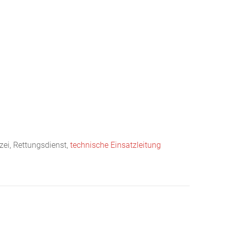
infos
Ausrüstung
Einsätze
Mediathek
Termine
izei, Rettungsdienst,
technische Einsatzleitung