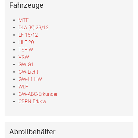
Fahrzeuge
MTF
DLA (K) 23/12
LF 16/12
HLF 20
TSF-W
VRW
GW-G1
GW-Licht
GW-L1 HW
WLF
GW-ABC-Erkunder
CBRN-ErkKw
Abrollbehälter