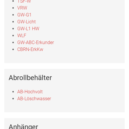
TSF-W
VRW
GW-G1
GW-Licht
GW-L1 HW
WLF
GW-ABC-Erkunder
CBRN-ErkKw
Abrollbehälter
AB-Hochvolt
AB-Löschwasser
Anhänger