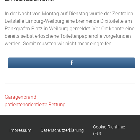
In der Nacht von Montag auf Dienstag wurde der Zentralen
Leitstelle Limburg-Weilburg eine brennende Dixitoilette am
Pankgrafen Platz in Weilburg gemeldet. Vor Ort konnte eine
bereits selbst erloschene Toilettenpapierrolle vorgefunden
werden. Somit mussten wir nicht mehr eingreifen.
Beitragsnavigation
Garagenbrand
patientenorientierte Rettung
Cookie-Richtlinie
Impressum
Datenschutzerklärung
(EU)