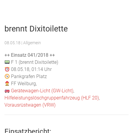
Menu
Freiwillige
Feuerwehr
brennt Dixitoilette
Weilburg
08.05.18
| Allgemein
++ Einsatz 041/2018 ++
F 1 (brennt Dixitoilette)
08.05.18, 01:14 Uhr
Pankgrafen Platz
FF Weilburg,
Gerätewagen-Licht (GW-Licht)
,
Hilfeleistungslöschgruppenfahrzeug (HLF 20)
,
Vorausrüstwagen (VRW)
Einsatzbericht: