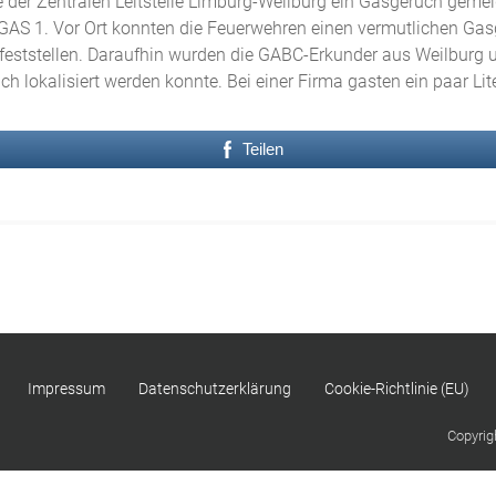
er Zentralen Leitstelle Limburg-Weilburg ein Gasgeruch gemeldet
AS 1. Vor Ort konnten die Feuerwehren einen vermutlichen Gas
eststellen. Daraufhin wurden die GABC-Erkunder aus Weilburg 
ch lokalisiert werden konnte. Bei einer Firma gasten ein paar L
Teilen
Impressum
Datenschutzerklärung
Cookie-Richtlinie (EU)
Copyrig