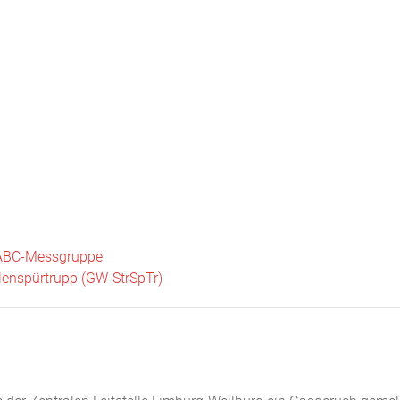
Startseite
Neuigkeiten
Chronik
Abteilungen
Bürger
BC-Messgruppe
enspürtrupp (GW-StrSpTr)