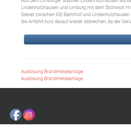
Aus dem Limburger Stadtteil Lindenholzhausen wurde d
Lindenholzhausen und Limburg mit dem Stichwort H G
Gebiet zwischen ICE-Bahnhof und Lindenholzhausen f
die Anfahrt kurz darauf wieder abbrechen, da der Geru
Beitragsnavigation
Auslösung Brandmeldeanlage
Auslösung Brandmeldeanlage