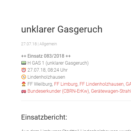
Freiwillige Feuerwehr Weilburg
unklarer Gasgeruch
27.07.18
| Allgemein
++ Einsatz 083/2018 ++
H GAS 1 (unklarer Gasgeruch)
27.07.18, 08:24 Uhr
Lindenholzhausen
FF Weilburg,
FF Limburg
,
FF Lindenholzhausen
,
GA
Bundeserkunder (CBRN-ErKw)
,
Gerätewagen-Strahl
Einsatzbericht: