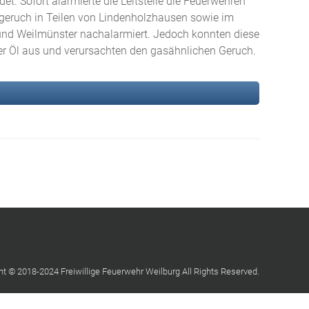
. Sofort alarmierte die Leitstelle die Feuerwehren
geruch in Teilen von Lindenholzhausen sowie im
und Weilmünster nachalarmiert. Jedoch konnten diese
iter Öl aus und verursachten den gasähnlichen Geruch.
ht © 2018-2024 Freiwillige Feuerwehr Weilburg All Rights Reserved.