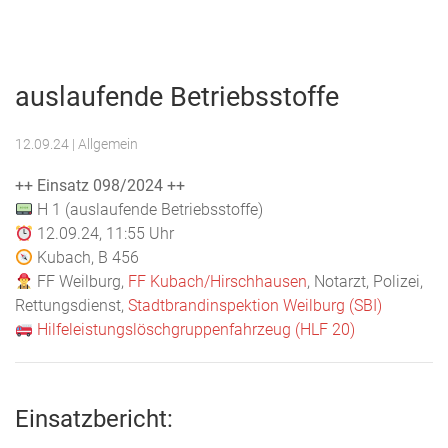
Menu
Freiwillige
Feuerwehr
auslaufende Betriebsstoffe
Weilburg
12.09.24
| Allgemein
++ Einsatz 098/2024 ++
H 1 (auslaufende Betriebsstoffe)
12.09.24, 11:55 Uhr
Kubach, B 456
FF Weilburg,
FF Kubach/Hirschhausen
, Notarzt, Polizei,
Rettungsdienst,
Stadtbrandinspektion Weilburg (SBI)
Hilfeleistungslöschgruppenfahrzeug (HLF 20)
Einsatzbericht: