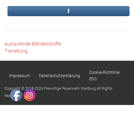
Beitragsnavigation
auslaufende Betriebsstoffe
Tierrettung
Cookie-Richtlinie
Impressum
Datenschutzerklärung
(EU)
Copyright © 2018-2024 Freiwillige Feuerwehr Weilburg All Rights
Reserved.