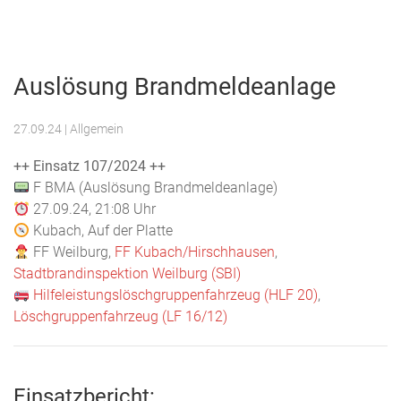
Menu
Freiwillige
Feuerwehr
Auslösung Brandmeldeanlage
Weilburg
27.09.24
| Allgemein
++ Einsatz 107/2024 ++
F BMA (Auslösung Brandmeldeanlage)
27.09.24, 21:08 Uhr
Kubach, Auf der Platte
FF Weilburg,
FF Kubach/Hirschhausen
,
Stadtbrandinspektion Weilburg (SBI)
Hilfeleistungslöschgruppenfahrzeug (HLF 20)
,
Löschgruppenfahrzeug (LF 16/12)
Einsatzbericht: