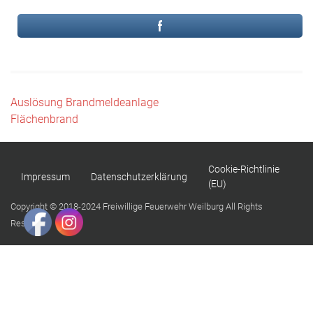
Beitragsnavigation
Auslösung Brandmeldeanlage
Flächenbrand
Cookie-Richtlinie
Impressum
Datenschutzerklärung
(EU)
Copyright © 2018-2024 Freiwillige Feuerwehr Weilburg All Rights
Reserved.