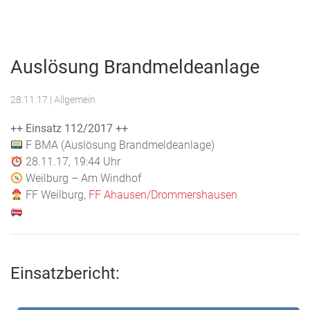
Menu
Freiwillige
Feuerwehr
Auslösung Brandmeldeanlage
Weilburg
28.11.17
| Allgemein
++ Einsatz 112/2017 ++
F BMA (Auslösung Brandmeldeanlage)
28.11.17, 19:44 Uhr
Weilburg – Am Windhof
FF Weilburg,
FF Ahausen/Drommershausen
Einsatzbericht: