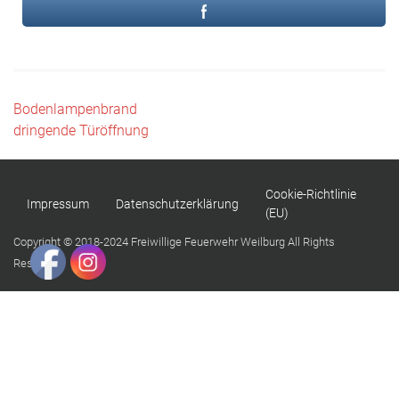
Beitragsnavigation
Bodenlampenbrand
dringende Türöffnung
Cookie-Richtlinie
Impressum
Datenschutzerklärung
(EU)
Copyright © 2018-2024 Freiwillige Feuerwehr Weilburg All Rights
Reserved.