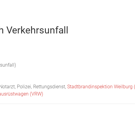
Startseite
Neuigkeiten
Chronik
Abteilungen
Bürger
 Verkehrsunfall
unfall)
 Notarzt, Polizei, Rettungsdienst,
Stadtbrandinspektion Weilburg 
ausrüstwagen (VRW)