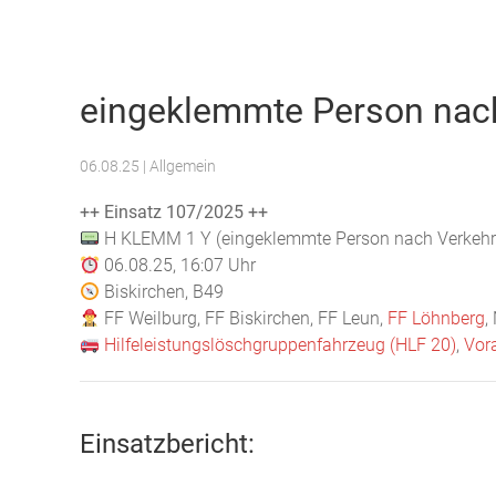
Freiwillige Feuerwehr Weilburg
eingeklemmte Person nach
06.08.25
| Allgemein
++ Einsatz 107/2025 ++
H KLEMM 1 Y (eingeklemmte Person nach Verkehrs
06.08.25, 16:07 Uhr
Biskirchen, B49
FF Weilburg, FF Biskirchen, FF Leun,
FF Löhnberg
,
Hilfeleistungslöschgruppenfahrzeug (HLF 20)
,
Vor
Einsatzbericht: