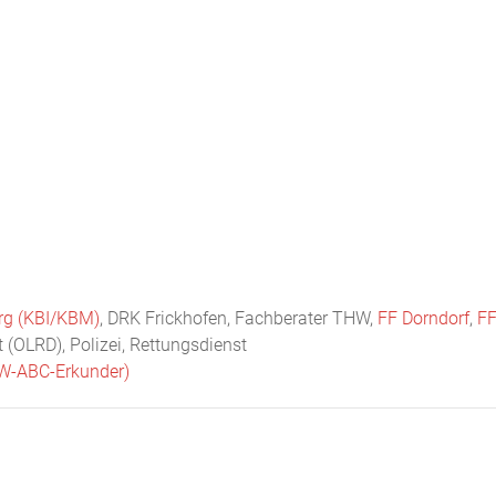
Startseite
Neuigkeiten
Chronik
Abteilungen
Bürger
rg (KBI/KBM)
, DRK Frickhofen, Fachberater THW,
FF Dorndorf
,
F
t (OLRD), Polizei, Rettungsdienst
W-ABC-Erkunder)