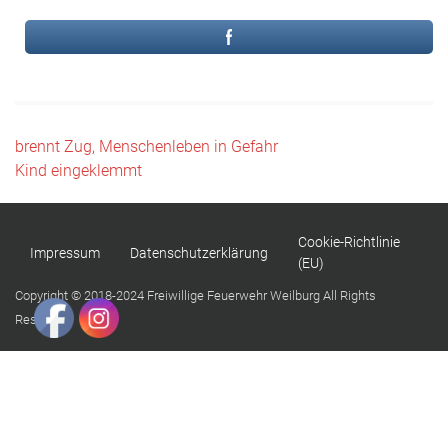
Beitragsnavigation
brennt Zug, Menschenleben in Gefahr
Kind eingeklemmt
Cookie-Richtlinie
Impressum
Datenschutzerklärung
(EU)
Copyright © 2018-2024 Freiwillige Feuerwehr Weilburg All Rights
Reserved.