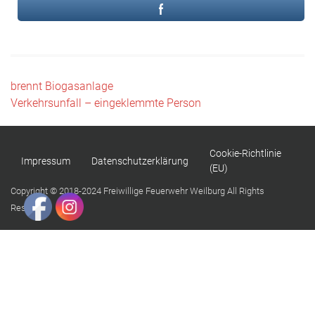
Beitragsnavigation
brennt Biogasanlage
Verkehrsunfall – eingeklemmte Person
Cookie-Richtlinie
Impressum
Datenschutzerklärung
(EU)
Copyright © 2018-2024 Freiwillige Feuerwehr Weilburg All Rights
Reserved.