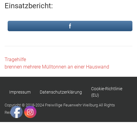
Einsatzbericht:
Beitragsnavigation
Tragehilfe
brennen mehrere Mülltonnen an einer Hauswand
Cookie-Richtlinie
Impressum
Datenschutzerklärung
(EU)
Copyright © 2018-2024 Freiwillige Feuerwehr Weilburg All Rights
Reserved.