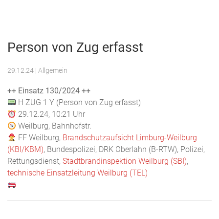
Menu
Freiwillige
Feuerwehr
Person von Zug erfasst
Weilburg
29.12.24
| Allgemein
++ Einsatz 130/2024 ++
H ZUG 1 Y (Person von Zug erfasst)
29.12.24, 10:21 Uhr
Weilburg, Bahnhofstr.
FF Weilburg,
Brandschutzaufsicht Limburg-Weilburg
(KBI/KBM)
, Bundespolizei, DRK Oberlahn (B-RTW), Polizei,
Rettungsdienst,
Stadtbrandinspektion Weilburg (SBI)
,
technische Einsatzleitung Weilburg (TEL)