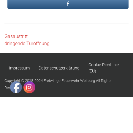
Beitragsnavigation
Gasaustritt
dringende Türöffnung
Cookie-Richtlinie
Impressum
Datenschutzerklärung
(EU)
Copyright © 2018-2024 Freiwillige Feuerwehr Weilburg All Rights
Reserved.