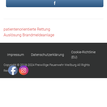
Beitragsnavigation
patientenorientierte Rettung
Auslösung Brandmeldeanlage
Cookie-Richtlinie
Impressum
Datenschutzerklärung
(EU)
Copyright © 2018-2024 Freiwillige Feuerwehr Weilburg All Rights
Reserved.