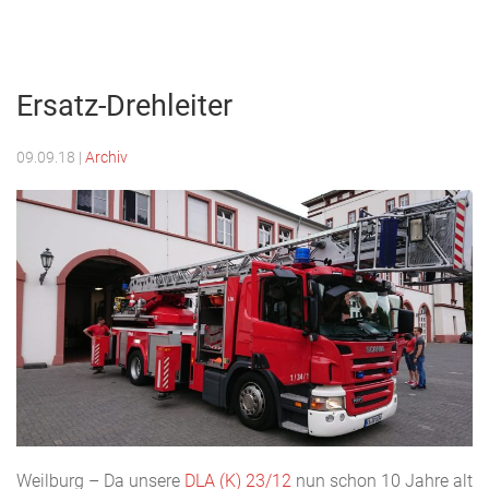
Menu
Freiwillige
Feuerwehr
Ersatz-Drehleiter
Weilburg
09.09.18
|
Archiv
Weilburg – Da unsere
DLA (K) 23/12
nun schon 10 Jahre alt