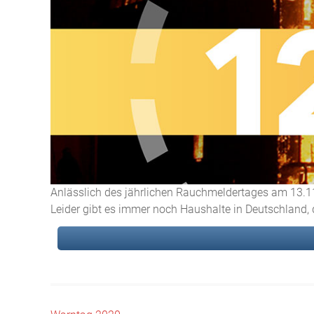
Anlässlich des jährlichen Rauchmeldertages am 13.11
Leider gibt es immer noch Haushalte in Deutschland, d