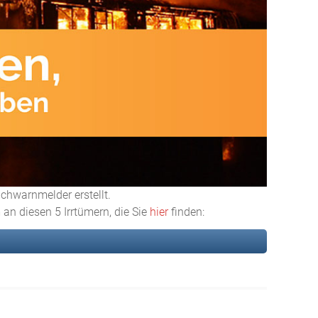
chwarnmelder erstellt.
 an diesen 5 Irrtümern, die Sie
hier
finden: