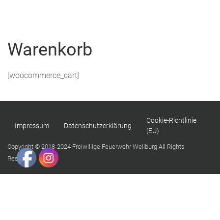
Menu
Freiwillige
Feuerwehr
Warenkorb
Weilburg
[woocommerce_cart]
Cookie-Richtlinie
Impressum
Datenschutzerklärung
(EU)
Copyright © 2018-2024 Freiwillige Feuerwehr Weilburg All Rights
Reserved.