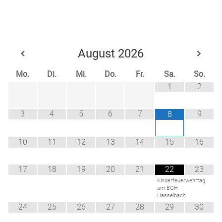
Menu
Freiwillige
Feuerwehr
August
2026
Weilburg
Mo.
Di.
Mi.
Do.
Fr.
Sa.
So.
1
2
3
4
5
6
7
9
8
10
11
12
13
14
15
16
17
18
19
20
21
22
23
Kinderfeuerwehrtag
am BGH
Hasselbach
24
25
26
27
28
29
30