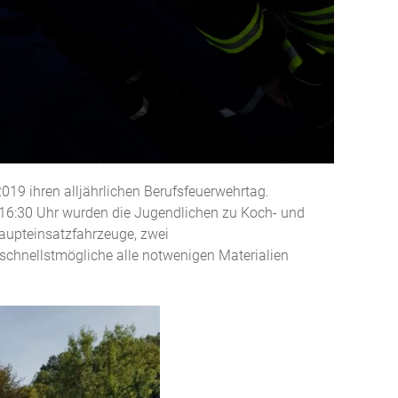
019 ihren alljährlichen Berufsfeuerwehrtag.
 16:30 Uhr wurden die Jugendlichen zu Koch- und
Haupteinsatzfahrzeuge, zwei
schnellstmögliche alle notwenigen Materialien