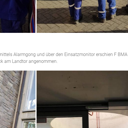
g mittels Alarmgong und über den Einsatzmonitor erschien F B
eck am Landtor angenommen.