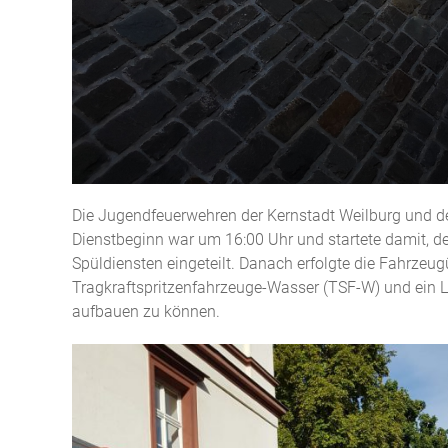
Die Jugendfeuerwehren der Kernstadt Weilburg und des
Dienstbeginn war um 16:00 Uhr und startete damit, 
Spüldiensten eingeteilt. Danach erfolgte die Fahrze
Tragkraftspritzenfahrzeuge-Wasser (TSF-W) und ein L
aufbauen zu können.