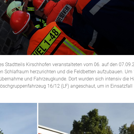
 Stadtteils Kirschhofen veranstalteten vom 06. auf den 07.09.2
den Schlafraum herzurichten und die Feldbetten aufzubauen. Um
ugübernahme und Fahrzeugkunde. Dort wurden sich intensiv die 
öschgruppenfahrzeug 16/12 (LF) angeschaut, um in Einsatzfall 