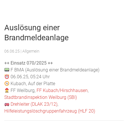
Menu
Freiwillige
Feuerwehr
Auslösung einer
Weilburg
Brandmeldeanlage
06.06.25
| Allgemein
++ Einsatz 070/2025 ++
F BMA (Auslösung einer Brandmeldeanlage)
06.06.25, 05:24 Uhr
Kubach, Auf der Platte
FF Weilburg,
FF Kubach/Hirschhausen
,
Stadtbrandinspektion Weilburg (SBI)
Drehleiter (DLAK 23/12)
,
Hilfeleistungslöschgruppenfahrzeug (HLF 20)