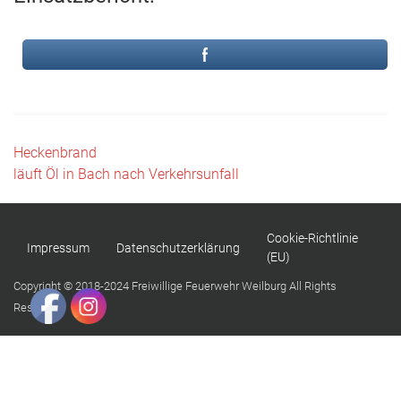
Beitragsnavigation
Heckenbrand
läuft Öl in Bach nach Verkehrsunfall
Cookie-Richtlinie
Impressum
Datenschutzerklärung
(EU)
Copyright © 2018-2024 Freiwillige Feuerwehr Weilburg All Rights
Reserved.