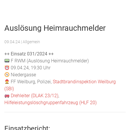
Menu
Freiwillige
Feuerwehr
Auslösung Heimrauchmelder
Weilburg
09.04.24
| Allgemein
++ Einsatz 031/2024 ++
F RWM (Auslösung Heimrauchmelder)
09.04.24, 19:30 Uhr
Niedergasse
FF Weilburg, Polizei,
Stadtbrandinspektion Weilburg
(SBI)
Drehleiter (DLAK 23/12)
,
Hilfeleistungslöschgruppenfahrzeug (HLF 20)
Einsatzbericht: