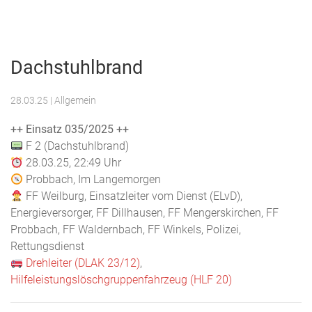
Menu
Freiwillige
Feuerwehr
Dachstuhlbrand
Weilburg
28.03.25
| Allgemein
++ Einsatz 035/2025 ++
F 2 (Dachstuhlbrand)
28.03.25, 22:49 Uhr
Probbach, Im Langemorgen
FF Weilburg, Einsatzleiter vom Dienst (ELvD),
Energieversorger, FF Dillhausen, FF Mengerskirchen, FF
Probbach, FF Waldernbach, FF Winkels, Polizei,
Rettungsdienst
Drehleiter (DLAK 23/12)
,
Hilfeleistungslöschgruppenfahrzeug (HLF 20)