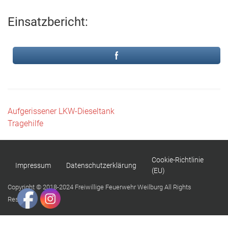
Einsatzbericht:
Beitragsnavigation
Aufgerissener LKW-Dieseltank
Tragehilfe
Cookie-Richtlinie
Impressum
Datenschutzerklärung
(EU)
Copyright © 2018-2024 Freiwillige Feuerwehr Weilburg All Rights
Reserved.