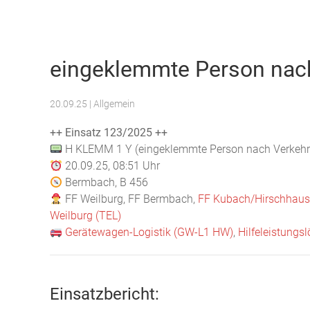
Freiwillige Feuerwehr Weilburg
eingeklemmte Person nach
20.09.25
| Allgemein
++ Einsatz 123/2025 ++
H KLEMM 1 Y (eingeklemmte Person nach Verkehrs
20.09.25, 08:51 Uhr
Bermbach, B 456
FF Weilburg, FF Bermbach,
FF Kubach/Hirschhau
Weilburg (TEL)
Gerätewagen-Logistik (GW-L1 HW)
,
Hilfeleistungs
Einsatzbericht: