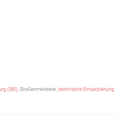
infos
Ausrüstung
Einsätze
Mediathek
Termine
rg (SBI)
, Straßenmeisterei,
technische Einsatzleitung