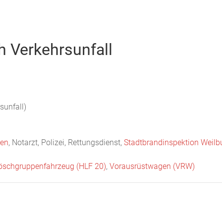
Startseite
Neuigkeiten
Chronik
Abteilungen
Bürger
 Verkehrsunfall
unfall)
sen
, Notarzt, Polizei, Rettungsdienst,
Stadtbrandinspektion Weilbu
löschgruppenfahrzeug (HLF 20)
,
Vorausrüstwagen (VRW)