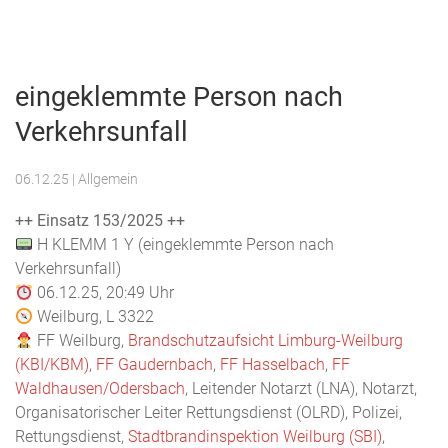
Menu
Freiwillige
Feuerwehr
eingeklemmte Person nach
Weilburg
Verkehrsunfall
06.12.25
| Allgemein
++ Einsatz 153/2025 ++
H KLEMM 1 Y (eingeklemmte Person nach
Verkehrsunfall)
06.12.25, 20:49 Uhr
Weilburg, L 3322
FF Weilburg,
Brandschutzaufsicht Limburg-Weilburg
(KBI/KBM)
,
FF Gaudernbach
,
FF Hasselbach
,
FF
Waldhausen/Odersbach
, Leitender Notarzt (LNA), Notarzt,
Organisatorischer Leiter Rettungsdienst (OLRD), Polizei,
Rettungsdienst,
Stadtbrandinspektion Weilburg (SBI)
,