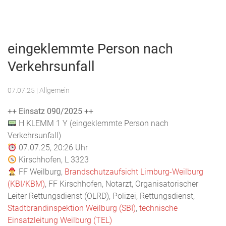
Menu
Freiwillige
Feuerwehr
eingeklemmte Person nach
Weilburg
Verkehrsunfall
07.07.25
| Allgemein
++ Einsatz 090/2025 ++
H KLEMM 1 Y (eingeklemmte Person nach
Verkehrsunfall)
07.07.25, 20:26 Uhr
Kirschhofen, L 3323
FF Weilburg,
Brandschutzaufsicht Limburg-Weilburg
(KBI/KBM)
, FF Kirschhofen, Notarzt, Organisatorischer
Leiter Rettungsdienst (OLRD), Polizei, Rettungsdienst,
Stadtbrandinspektion Weilburg (SBI)
,
technische
Einsatzleitung Weilburg (TEL)