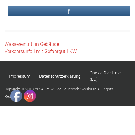
Beitragsnavigation
Wassereintritt in Gebäude
Verkehrsunfall mit Gefahrgut-LKW
Cookie-Richtlinie
Impressum
Datenschutzerklärung
(EU)
Copyright © 2018-2024 Freiwillige Feuerwehr Weilburg All Rights
Reserved.