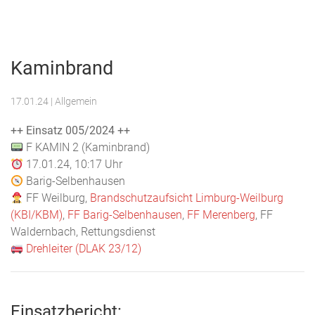
Menu
Freiwillige
Feuerwehr
Kaminbrand
Weilburg
17.01.24
| Allgemein
++ Einsatz 005/2024 ++
F KAMIN 2 (Kaminbrand)
17.01.24, 10:17 Uhr
Barig-Selbenhausen
FF Weilburg,
Brandschutzaufsicht Limburg-Weilburg
(KBI/KBM)
,
FF Barig-Selbenhausen
,
FF Merenberg
, FF
Waldernbach, Rettungsdienst
Drehleiter (DLAK 23/12)
Einsatzbericht: