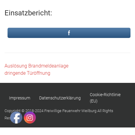
Einsatzbericht:
Beitragsnavigation
Auslösung Brandmeldeanlage
dringende Türöffnung
Cookie-Richtlinie
Impressum
Datenschutzerklärung
(EU)
Copyright © 2018-2024 Freiwillige Feuerwehr Weilburg All Rights
Reserved.