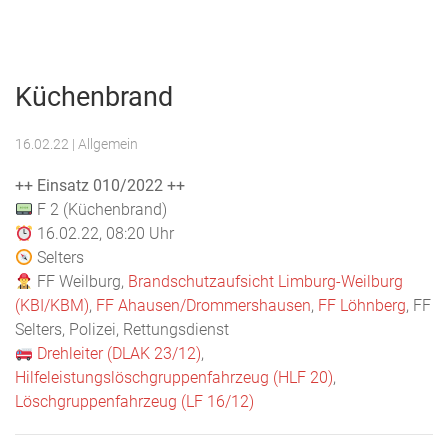
Menu
Freiwillige
Feuerwehr
Küchenbrand
Weilburg
16.02.22
| Allgemein
++ Einsatz 010/2022 ++
F 2 (Küchenbrand)
16.02.22, 08:20 Uhr
Selters
FF Weilburg,
Brandschutzaufsicht Limburg-Weilburg
(KBI/KBM)
,
FF Ahausen/Drommershausen
,
FF Löhnberg
, FF
Selters, Polizei, Rettungsdienst
Drehleiter (DLAK 23/12)
,
Hilfeleistungslöschgruppenfahrzeug (HLF 20)
,
Löschgruppenfahrzeug (LF 16/12)