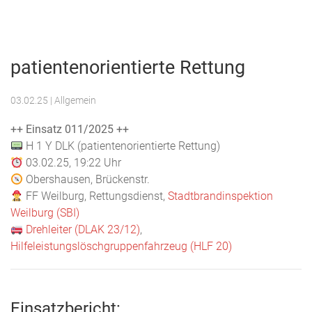
Menu
Freiwillige
Feuerwehr
patientenorientierte Rettung
Weilburg
03.02.25
| Allgemein
++ Einsatz 011/2025 ++
H 1 Y DLK (patientenorientierte Rettung)
03.02.25, 19:22 Uhr
Obershausen, Brückenstr.
FF Weilburg, Rettungsdienst,
Stadtbrandinspektion
Weilburg (SBI)
Drehleiter (DLAK 23/12)
,
Hilfeleistungslöschgruppenfahrzeug (HLF 20)
Einsatzbericht: