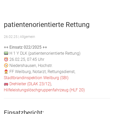
Menu
Freiwillige
Feuerwehr
patientenorientierte Rettung
Weilburg
26.02.25
| Allgemein
++ Einsatz 022/2025 ++
H 1 Y DLK (patientenorientierte Rettung)
26.02.25, 07:45 Uhr
Niedershausen, Hochstr.
FF Weilburg, Notarzt, Rettungsdienst,
Stadtbrandinspektion Weilburg (SBI)
Drehleiter (DLAK 23/12)
,
Hilfeleistungslöschgruppenfahrzeug (HLF 20)
Einsatzbericht: