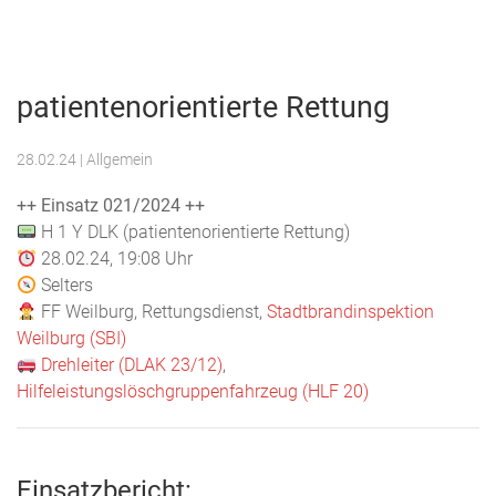
Menu
Freiwillige
Feuerwehr
patientenorientierte Rettung
Weilburg
28.02.24
| Allgemein
++ Einsatz 021/2024 ++
H 1 Y DLK (patientenorientierte Rettung)
28.02.24, 19:08 Uhr
Selters
FF Weilburg, Rettungsdienst,
Stadtbrandinspektion
Weilburg (SBI)
Drehleiter (DLAK 23/12)
,
Hilfeleistungslöschgruppenfahrzeug (HLF 20)
Einsatzbericht: