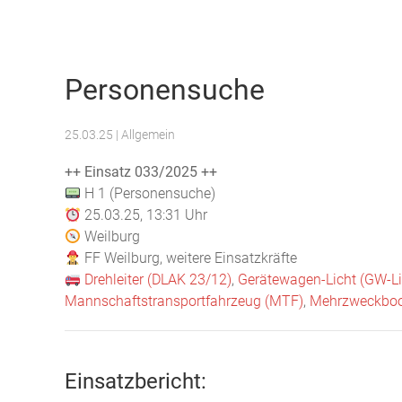
Freiwillige Feuerwehr Weilburg
Personensuche
25.03.25
| Allgemein
++ Einsatz 033/2025 ++
H 1 (Personensuche)
25.03.25, 13:31 Uhr
Weilburg
FF Weilburg, weitere Einsatzkräfte
Drehleiter (DLAK 23/12)
,
Gerätewagen-Licht (GW-Li
Mannschaftstransportfahrzeug (MTF)
,
Mehrzweckboo
Einsatzbericht: