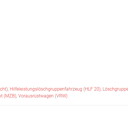
Startseite
Neuigkeiten
Chronik
Abteilungen
Bürger
cht)
,
Hilfeleistungslöschgruppenfahrzeug (HLF 20)
,
Löschgruppe
t (MZB)
,
Vorausrüstwagen (VRW)