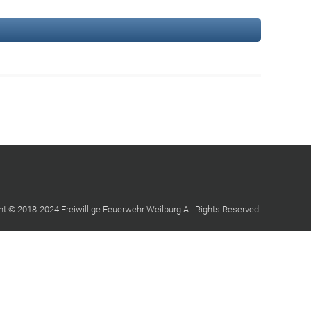
ht © 2018-2024 Freiwillige Feuerwehr Weilburg All Rights Reserved.