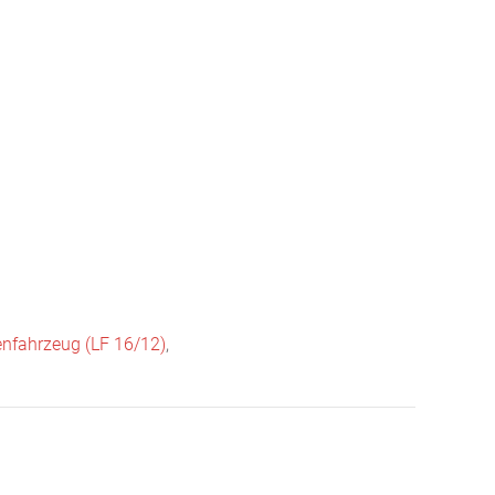
infos
Ausrüstung
Einsätze
Mediathek
Termine
nfahrzeug (LF 16/12)
,