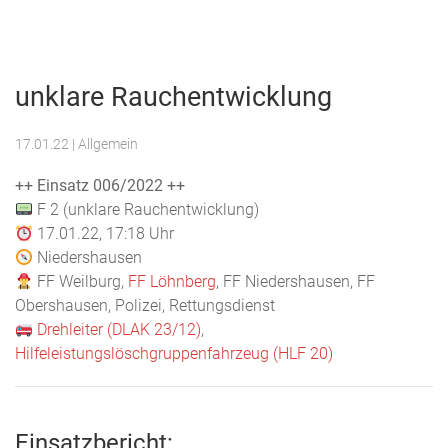
Menu
Freiwillige
Feuerwehr
unklare Rauchentwicklung
Weilburg
17.01.22
| Allgemein
++ Einsatz 006/2022 ++
F 2 (unklare Rauchentwicklung)
17.01.22, 17:18 Uhr
Niedershausen
FF Weilburg,
FF Löhnberg
, FF Niedershausen, FF
Obershausen, Polizei, Rettungsdienst
Drehleiter (DLAK 23/12)
,
Hilfeleistungslöschgruppenfahrzeug (HLF 20)
Einsatzbericht: