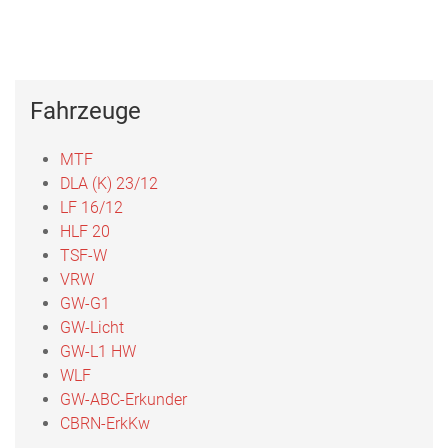
Menu
Freiwillige
Feuerwehr
Fahrzeuge
Weilburg
MTF
DLA (K) 23/12
LF 16/12
HLF 20
TSF-W
VRW
GW-G1
GW-Licht
GW-L1 HW
WLF
GW-ABC-Erkunder
CBRN-ErkKw