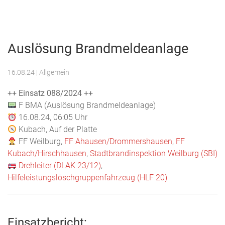
Menu
Freiwillige
Feuerwehr
Auslösung Brandmeldeanlage
Weilburg
16.08.24
| Allgemein
++ Einsatz 088/2024 ++
F BMA (Auslösung Brandmeldeanlage)
16.08.24, 06:05 Uhr
Kubach, Auf der Platte
FF Weilburg,
FF Ahausen/Drommershausen
,
FF
Kubach/Hirschhausen
,
Stadtbrandinspektion Weilburg (SBI)
Drehleiter (DLAK 23/12)
,
Hilfeleistungslöschgruppenfahrzeug (HLF 20)
Einsatzbericht: