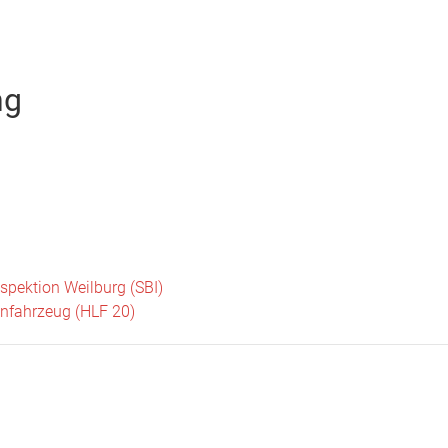
Startseite
Neuigkeiten
Chronik
Abteilungen
Bürger
ng
spektion Weilburg (SBI)
enfahrzeug (HLF 20)