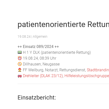
Freiwillige Feuerwehr Weilburg
patientenorientierte Rettu
19.08.24
| Allgemein
++ Einsatz 089/2024 ++
H 1 Y DLK (patientenorientierte Rettung)
19.08.24, 08:39 Uhr
Dillhausen, Neugasse
FF Weilburg, Notarzt, Rettungsdienst,
Stadtbrandin
Drehleiter (DLAK 23/12)
,
Hilfeleistungslöschgrupp
Einsatzbericht: