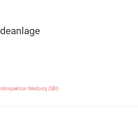
Startseite
Neuigkeiten
Chronik
Abteilungen
Bürger
ldeanlage
ndinspektion Weilburg (SBI)