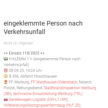
Menu
Freiwillige
Feuerwehr
eingeklemmte Person nach
Weilburg
Verkehrsunfall
08.09.25
| Allgemein
++ Einsatz 118/2025 ++
H KLEMM 1 Y (eingeklemmte Person nach
Verkehrsunfall)
08.09.25, 14:24 Uhr
B 456, Abfahrt Hirschhausen
FF Weilburg,
FF Waldhausen/Odersbach
, Notarzt,
Polizei, Rettungsdienst,
Stadtbrandinspektion Weilburg
(SBI)
,
technische Einsatzleitung Weilburg (TEL)
Gerätewagen-Logistik (GW-L1 HW)
,
Hilfeleistungslöschgruppenfahrzeug (HLF 20)
,