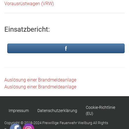
Vorausrüstwagen (VRW)
Einsatzbericht:
Beitragsnavigation
Auslösung einer Brandmeldeanlage
Auslösung einer Brandmeldeanlage
Cookie-Richtlinie
Impressum
Datenschutzerklärung
(EU)
Copyright © 2018-2024 Freiwillige Feuerwehr Weilburg All Rights