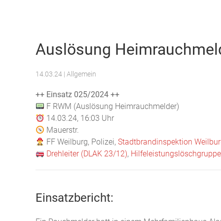
Freiwillige Feuerwehr Weilburg
Auslösung Heimrauchmel
14.03.24
| Allgemein
++ Einsatz 025/2024 ++
F RWM (Auslösung Heimrauchmelder)
14.03.24, 16:03 Uhr
Mauerstr.
FF Weilburg, Polizei,
Stadtbrandinspektion Weilbur
Drehleiter (DLAK 23/12)
,
Hilfeleistungslöschgrupp
Einsatzbericht: