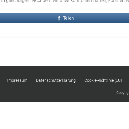
 geschlagen. NAchdem wir alles kontrolliert hatten, konnten wir
Teilen
Impressum
Datenschutzerklärung
Cookie-Richtlinie (EU)
Copyrig