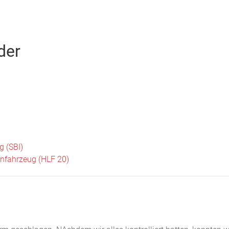
Startseite
Neuigkeiten
Chronik
Abteilungen
Bürger
der
g (SBI)
enfahrzeug (HLF 20)