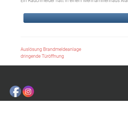
Ein Rauchmelder hatt in einem Mehrfamilienhaus Alarm
Beitragsnavigation
Auslösung Brandmeldeanlage
dringende Türöffnung