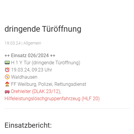
Menu
Freiwillige
Feuerwehr
dringende Türöffnung
Weilburg
19.03.24
| Allgemein
++ Einsatz 026/2024 ++
H 1 Y Tür (dringende Türöffnung)
19.03.24, 09:23 Uhr
Waldhausen
FF Weilburg, Polizei, Rettungsdienst
Drehleiter (DLAK 23/12)
,
Hilfeleistungslöschgruppenfahrzeug (HLF 20)
Einsatzbericht: